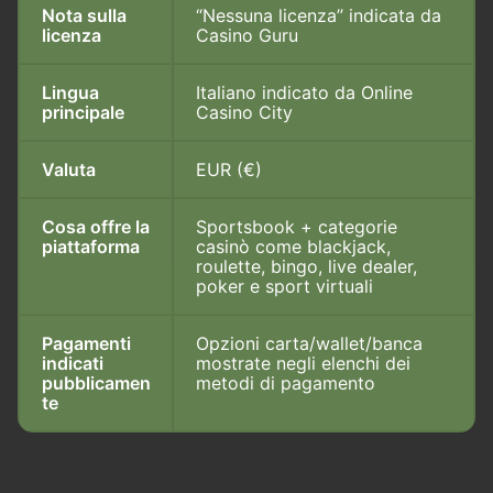
Nota sulla
“Nessuna licenza” indicata da
licenza
Casino Guru
Lingua
Italiano indicato da Online
principale
Casino City
Valuta
EUR (€)
Cosa offre la
Sportsbook + categorie
piattaforma
casinò come blackjack,
roulette, bingo, live dealer,
poker e sport virtuali
Pagamenti
Opzioni carta/wallet/banca
indicati
mostrate negli elenchi dei
pubblicamen
metodi di pagamento
te