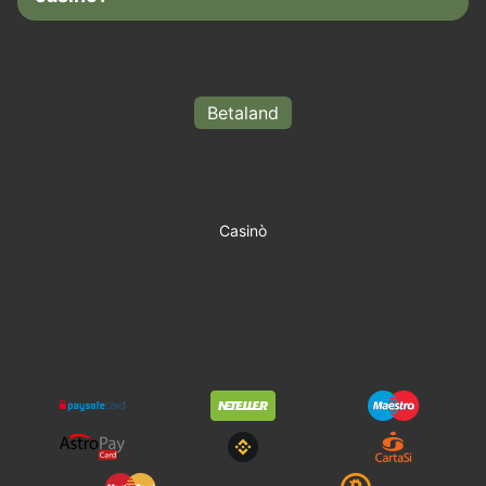
Betaland
Casinò