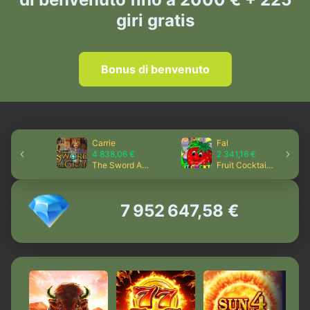
giri gratis
Bonus di benvenuto
Carrie
Fal
4 838,06 €
2 341,16 €
The Sword And The Grail Slot
Fruit Cocktail Slot
7 952 647,58 €