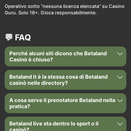
Operativo sotto “nessuna licenza elencata” su Casino
Guru. Solo 18+. Gioca responsabilmente.
💬 FAQ
Perché alcuni siti dicono che Betaland
Casinò è chiuso?
Betaland it è la stessa cosa di Betaland
casinò nelle directory?
A cosa serve il prenotatore Betaland nella
pratica?
Betaland live sta dentro lo sport o il
casinò?