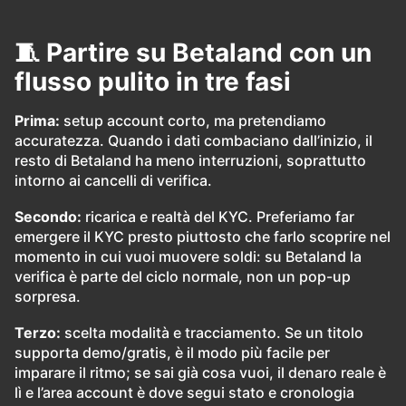
🧵 Partire su Betaland con un
flusso pulito in tre fasi
Prima:
setup account corto, ma pretendiamo
accuratezza. Quando i dati combaciano dall’inizio, il
resto di Betaland ha meno interruzioni, soprattutto
intorno ai cancelli di verifica.
Secondo:
ricarica e realtà del KYC. Preferiamo far
emergere il KYC presto piuttosto che farlo scoprire nel
momento in cui vuoi muovere soldi: su Betaland la
verifica è parte del ciclo normale, non un pop-up
sorpresa.
Terzo:
scelta modalità e tracciamento. Se un titolo
supporta demo/gratis, è il modo più facile per
imparare il ritmo; se sai già cosa vuoi, il denaro reale è
lì e l’area account è dove segui stato e cronologia