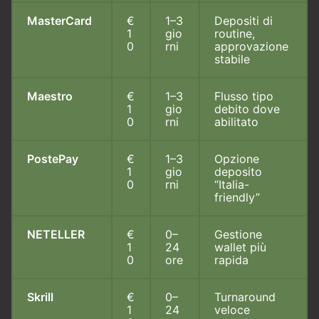
MasterCard
€
1–3
Depositi di
1
gio
routine,
0
rni
approvazione
stabile
Maestro
€
1–3
Flusso tipo
1
gio
debito dove
0
rni
abilitato
PostePay
€
1–3
Opzione
1
gio
deposito
0
rni
“Italia-
friendly”
NETELLER
€
0–
Gestione
1
24
wallet più
0
ore
rapida
Skrill
€
0–
Turnaround
1
24
veloce