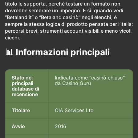
titolo le supporta, perché testare un formato non
dovrebbe sembrare un impegno. E sì: quando vedi
“Betaland it” o “Betaland casinò” negli elenchi, è
sempre la stessa logica di prodotto pensata per l’Italia:
percorsi brevi, strumenti account visibili e meno vicoli
ciechi.
📊 Informazioni principali
Stato nei
Indicata come “casinò chiuso”
principali
da Casino Guru
database di
recensione
Titolare
OIA Services Ltd
Avvio
2016